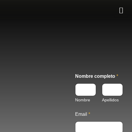
Ir
al
contenido
Nombre completo
*
Nombre
Apellidos
M
Email
*
e
n
s